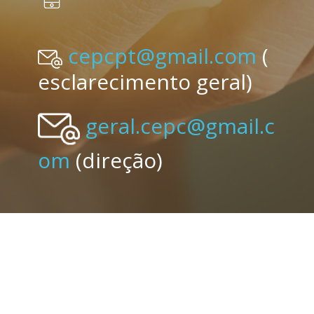
cepcpt@gmail.com
(
esclarecimento geral)
geral.cepc@gmail.c
om
(direção)