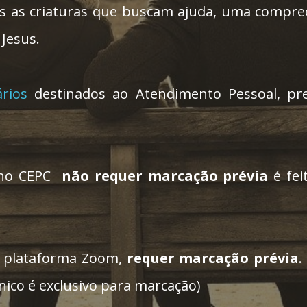
as as criaturas que buscam ajuda, uma compree
 Jesus.
rios
destinados ao Atendimento Pessoal, prese
l no CEPC
não requer marcação prévia
é fe
a plataforma Zoom,
requer marcação prévia
.
nico é exclusivo para marcação)